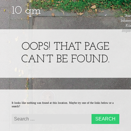
Menu
Skip to content
Star
Inform
Kün
Impr
Ein
10QM – EI
Kunstprojekt
im
OOPS! THAT PAGE
KUNSTPROJE
öffentlichen
Raum
CAN’T BE FOUND.
IM
ÖFFENTLIC
RAUM
It looks like nothing was found at this location. Maybe try one of the links below or a
search?
Search for: