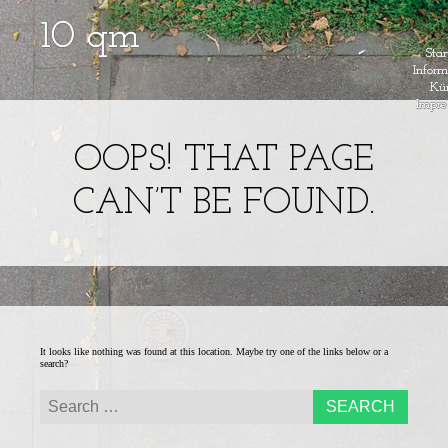
Menu
Skip to content
Star
Inform
Kün
Impr
Ein
10QM – EI
Kunstprojekt
im
OOPS! THAT PAGE
KUNSTPROJE
öffentlichen
Raum
CAN’T BE FOUND.
IM
ÖFFENTLIC
RAUM
It looks like nothing was found at this location. Maybe try one of the links below or a
search?
Search for: