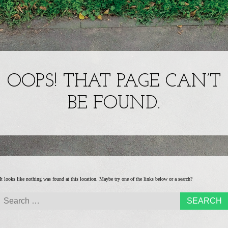
Ein
10QM – EI
Kunstprojekt
im
OOPS! THAT PAGE CAN’T
KUNSTPROJE
öffentlichen
Raum
BE FOUND.
IM
ÖFFENTLIC
RAUM
It looks like nothing was found at this location. Maybe try one of the links below or a search?
Search for: