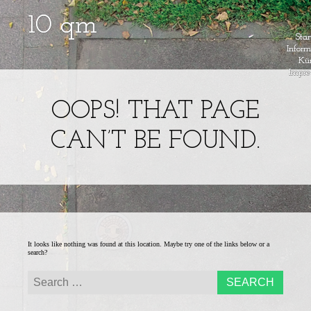
Menu
Skip to content
Star
Inform
Kün
Impr
Ein
10QM – EI
Kunstprojekt
im
OOPS! THAT PAGE
KUNSTPROJE
öffentlichen
Raum
CAN’T BE FOUND.
IM
ÖFFENTLIC
RAUM
It looks like nothing was found at this location. Maybe try one of the links below or a
search?
Search for: